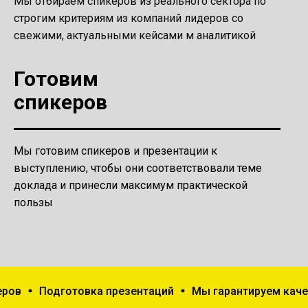
Мы отбираем спикеров из реального сектора по
строгим критериям из компаний лидеров со
свежими, актуальными кейсами м аналитикой
Готовим
спикеров
Мы готовим спикеров и презентации к
выступлению, чтобы они соответствовали теме
доклада и принесли максимум практической
пользы
Подготовка презентаций
Мы гарантируем качество!