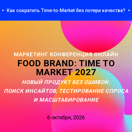
сократить Time-to-Market без потери качества?
Как пр
МАРКЕТИНГ КОНФЕРЕНЦИЯ ОНЛАЙН
FOOD BRAND: TIME TO
MARKET 2027
НОВЫЙ ПРОДУКТ БЕЗ ОШИБОК:
ПОИСК ИНСАЙТОВ, ТЕСТИРОВАНИЕ СПРОСА
И МАСШТАБИРОВАНИЕ
6 октября, 2026